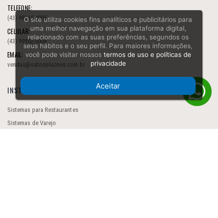
TELEFONE:
(43) 99115-4005
O site utiliza cookies fins analíticos e publicitários para
uma melhor navegação em sua plataforma digital,
CELULAR:
relacionado com as suas preferências, segundos os
(43) 99902-0004
seus hábitos e o seu perfil. Para maiores informações,
EMAIL:
você pode visitar nossos
termos de uso e políticas de
privacidade
vendas@satosolucoes.com.br
Aceitar
INSTITUCIONAL
Sistemas para Restaurantes
Sistemas de Varejo
Contato
Alianças Estratégicas
Desenvolvimento de Sites